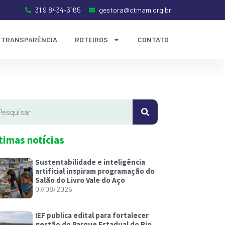
31 9 8434-3165
gestora@ctmam.org.br
TRANSPARÊNCIA
ROTEIROS
CONTATO
timas notícias
Sustentabilidade e inteligência
artificial inspiram programação do
Salão do Livro Vale do Aço
07/08/2026
IEF publica edital para fortalecer
gestão do Parque Estadual do Rio