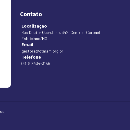
Contato
Localizaçao
Rua Doutor Querubino, 342, Centro – Coronel
Fabriciano/MG
Email
gestora@ctmam.org.br
Telefone
(31) 9 8434-3165
os.