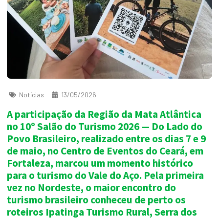
Notícias
13/05/2026
A participação da Região da Mata Atlântica
no 10º Salão do Turismo 2026 — Do Lado do
Povo Brasileiro, realizado entre os dias 7 e 9
de maio, no Centro de Eventos do Ceará, em
Fortaleza, marcou um momento histórico
para o turismo do Vale do Aço. Pela primeira
vez no Nordeste, o maior encontro do
turismo brasileiro conheceu de perto os
roteiros Ipatinga Turismo Rural, Serra dos