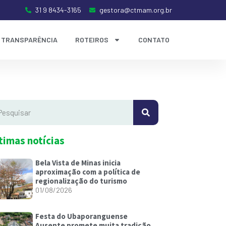
31 9 8434-3165
gestora@ctmam.org.br
TRANSPARÊNCIA
ROTEIROS
CONTATO
timas notícias
Bela Vista de Minas inicia
aproximação com a política de
regionalização do turismo
01/08/2026
Festa do Ubaporanguense
Ausente promete muita tradição