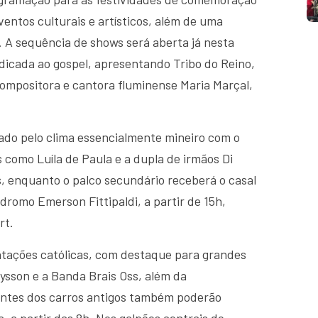
entos culturais e artísticos, além de uma
s. A sequência de shows será aberta já nesta
edicada ao gospel, apresentando Tribo do Reino,
compositora e cantora fluminense Maria Marçal,
mado pelo clima essencialmente mineiro com o
s como Luíla de Paula e a dupla de irmãos Di
s, enquanto o palco secundário receberá o casal
dromo Emerson Fittipaldi, a partir de 15h,
rt.
ntações católicas, com destaque para grandes
sson e a Banda Brais Oss, além da
antes dos carros antigos também poderão
 a partir das 8h. Nos galpões centrais do