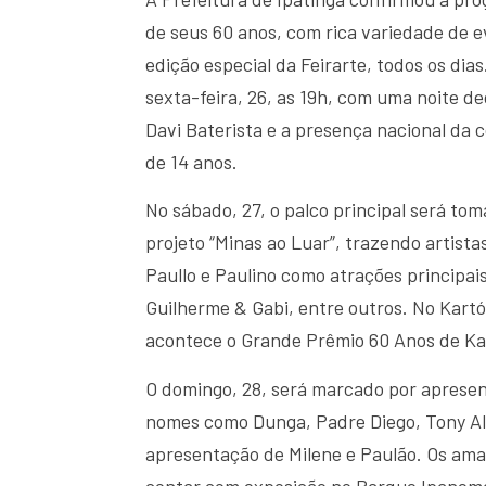
de seus 60 anos, com rica variedade de ev
edição especial da Feirarte, todos os dia
sexta-feira, 26, as 19h, com uma noite d
Davi Baterista e a presença nacional da 
de 14 anos.
No sábado, 27, o palco principal será to
projeto “Minas ao Luar”, trazendo artista
Paullo e Paulino como atrações principai
Guilherme & Gabi, entre outros. No Kartó
acontece o Grande Prêmio 60 Anos de Ka
O domingo, 28, será marcado por aprese
nomes como Dunga, Padre Diego, Tony Aly
apresentação de Milene e Paulão. Os am
contar com exposição no Parque Ipanema,