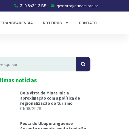
31 9 8434-3165
gestora@ctmam.org.br
TRANSPARÊNCIA
ROTEIROS
CONTATO
timas notícias
Bela Vista de Minas inicia
aproximação com a política de
regionalização do turismo
01/08/2026
Festa do Ubaporanguense
Ausente promete muita tradição