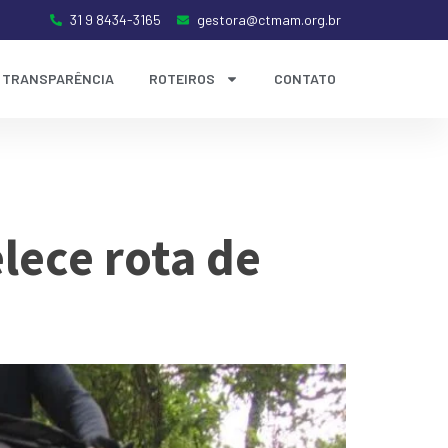
31 9 8434-3165
gestora@ctmam.org.br
TRANSPARÊNCIA
ROTEIROS
CONTATO
lece rota de