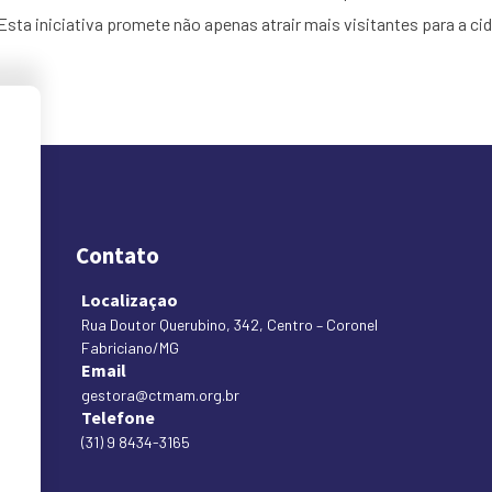
 Esta iniciativa promete não apenas atrair mais visitantes para a c
Contato
Localizaçao
Rua Doutor Querubino, 342, Centro – Coronel
Fabriciano/MG
Email
gestora@ctmam.org.br
Telefone
(31) 9 8434-3165