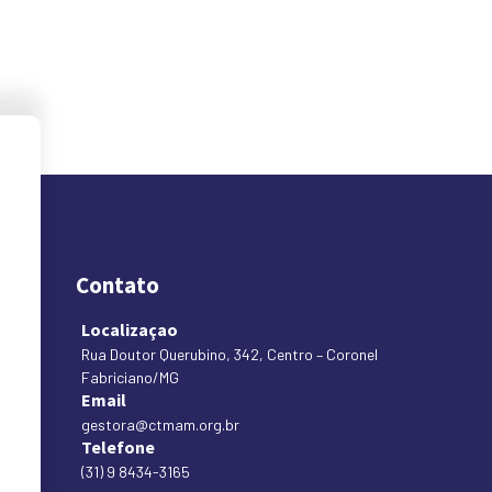
Contato
Localizaçao
Rua Doutor Querubino, 342, Centro – Coronel
Fabriciano/MG
Email
gestora@ctmam.org.br
Telefone
(31) 9 8434-3165