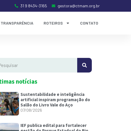
31 9 8434-3165
gestora@ctmam.org.br
TRANSPARÊNCIA
ROTEIROS
CONTATO
timas notícias
Sustentabilidade e inteligência
artificial inspiram programação do
Salão do Livro Vale do Aço
07/08/2026
IEF publica edital para fortalecer
gestão do Parque Estadual do Rio